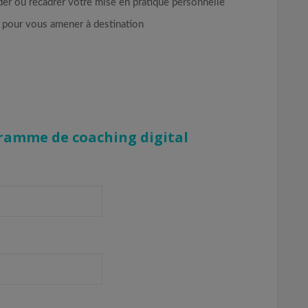
ider ou recadrer votre mise en pratique personnelle
l pour vous amener à destination
ramme de coaching digital