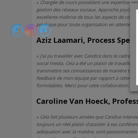
«
Chargée de cours possédant une expertise rema
gestion des réseaux sociaux. Approche psychop
excellente maîtrise de tous les aspects de commu
privé que pour toute organisation en attente de
Aziz Laamari, Process Speci
«
J’ai pu travailler avec Candice dans le cadre d
social media. Cela a été un plaisir de travailler
transmettre ses connaissances de manière très 
feedback de mon équipe par rapport à cette format
formidables. Merci pour cette collaboration.
»
Caroline Van Hoeck, Profes
«
Cela fait plusieurs années que Candice intervi
toujours un réel plaisir d’assister à ses conféren
adéquation avec la matière, sont passionnantes 