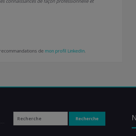
ses connaissances de façon professionnelle et
tie recommandations de
mon profil LinkedIn
.
N