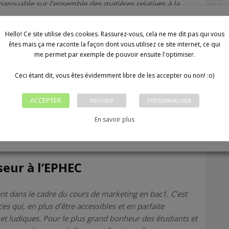
rquable sur l’ensemble des matières relatives à la
édagogique adaptée au public cible. En résumé,
nication 2.0. Apporte une réelle plus value tant à titre
Hello! Ce site utilise des cookies. Rassurez-vous, cela ne me dit pas qui vous
 conseils pratiques. A recommander !
«
êtes mais ça me raconte la façon dont vous utilisez ce site internet, ce qui
me permet par exemple de pouvoir ensuite l'optimiser.
alist chez Proximus
Ceci étant dit, vous êtes évidemment libre de les accepter ou non! :o)
e la formation de mon équipe à la façon de gérer les
ACCEPTER
REFUSER
PERSONNALISER
 avec quelqu’un qui maîtrise son sujet et qui sait comment
professionelle et dans une ambiance très sympatique. Le
En savoir plus
ion a été très positif et les résultats ont été
seur à l’EPHEC
ent dans le cadre du cours de marketing en bac1. C’est
ces qui, en plus d’être accessibles et en parfaite
et ludiques. Pour le plus grand bonheur des étudiants et